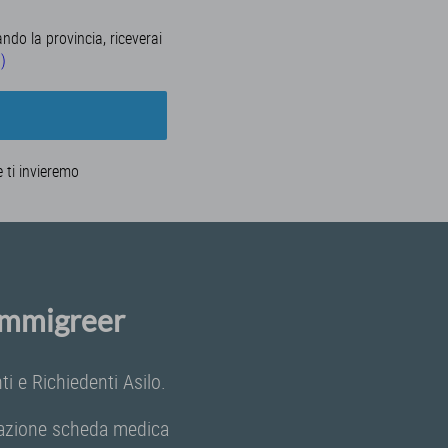
ando la provincia, riceverai
a)
e ti invieremo
 Immigreer
i e Richiedenti Asilo.
ilazione scheda medica