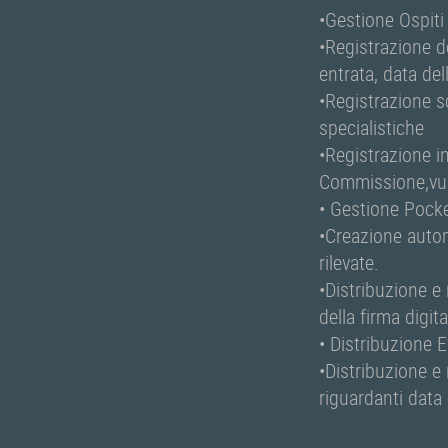
•Gestione Ospiti
•Registrazione de
entrata, data de
•Registrazione s
specialistiche
•Registrazione i
Commissione,vuln
• Gestione Pock
•Creazione autom
rilevate.
•Distribuzione e
della firma digit
• Distribuzione E
•Distribuzione e 
riguardanti data