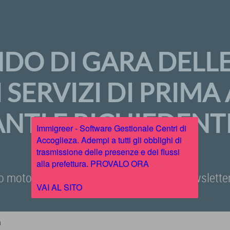
NDO DI GARA DELL
 I SERVIZI DI PRIM
NTI E RICHIEDENTI
Immigreer - Software Gestionale Centri di
Accoglieza. Adempi a tutti gli obblighi di
trasmissione delle presenze e dei flussi
alla prefettura. PROVALO ORA
o motore di ricerca, iscriviti alla nostra newslet
VAI AL SITO