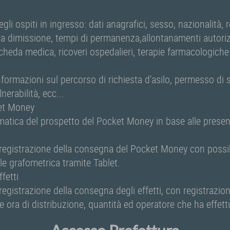
gli ospiti in ingresso: dati anagrafici, sesso, nazionalità, r
lla dimissione, tempi di permanenza,allontanamenti autorizz
cheda medica, ricoveri ospedalieri, terapie farmacologich
nformazioni sul percorso di richiesta d’asilo, permesso di 
erabilità, ecc...
et Money
atica del prospetto del Pocket Money in base alle presen
 registrazione della consegna del Pocket Money con possibi
ale grafometrica tramite Tablet.
ffetti
registrazione della consegna degli effetti, con registrazio
 e ora di distribuzione, quantità ed operatore che ha effet