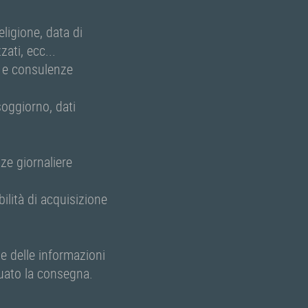
eligione, data di
ati, ecc...
e e consulenze
soggiorno, dati
ze giornaliere
lità di acquisizione
ne delle informazioni
tuato la consegna.