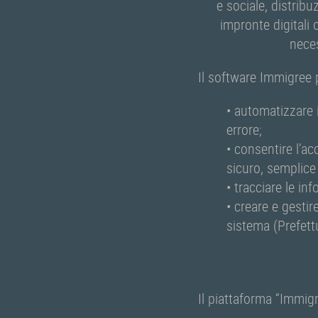
e sociale, distribu
impronte digitali 
neces
Il software Immigree 
• automatizzare 
errore;
• consentire l’ac
sicuro, semplice
• tracciare le in
• creare e gestir
sistema (Prefettu
Il piattaforma “Immigr