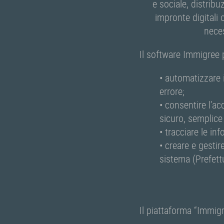
e sociale, distribu
impronte digitali 
neces
Il software Immigree 
• automatizzare 
errore;
• consentire l’ac
sicuro, semplice
• tracciare le in
• creare e gestir
sistema (Prefettu
Il piattaforma “Immigr