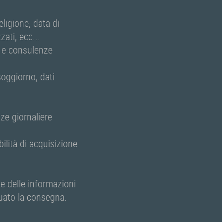
eligione, data di
ati, ecc...
e e consulenze
soggiorno, dati
ze giornaliere
lità di acquisizione
ne delle informazioni
tuato la consegna.