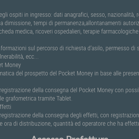
gli ospiti in ingresso: dati anagrafici, sesso, nazionalità, r
lla dimissione, tempi di permanenza,allontanamenti autorizz
cheda medica, ricoveri ospedalieri, terapie farmacologich
nformazioni sul percorso di richiesta d’asilo, permesso di 
erabilità, ecc...
et Money
atica del prospetto del Pocket Money in base alle presen
 registrazione della consegna del Pocket Money con possibi
ale grafometrica tramite Tablet.
ffetti
registrazione della consegna degli effetti, con registrazio
 e ora di distribuzione, quantità ed operatore che ha effet