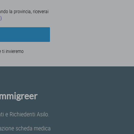
ando la provincia, riceverai
a)
e ti invieremo
 Immigreer
i e Richiedenti Asilo.
ilazione scheda medica