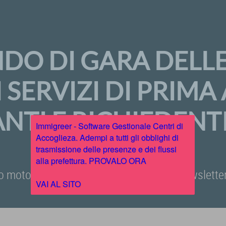
NDO DI GARA DELL
 I SERVIZI DI PRIM
NTI E RICHIEDENTI
Immigreer - Software Gestionale Centri di
Accoglieza. Adempi a tutti gli obblighi di
trasmissione delle presenze e dei flussi
alla prefettura. PROVALO ORA
o motore di ricerca, iscriviti alla nostra newslet
VAI AL SITO