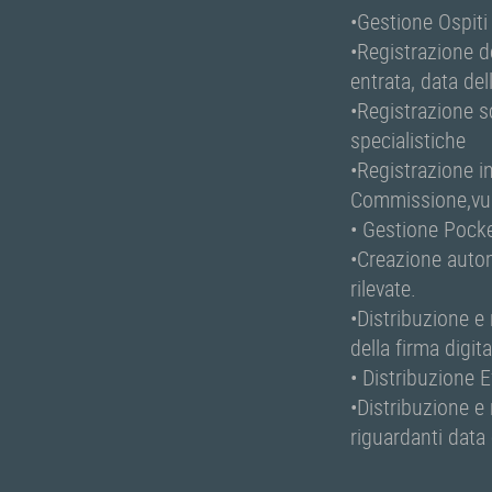
•Gestione Ospiti
•Registrazione de
entrata, data de
•Registrazione s
specialistiche
•Registrazione i
Commissione,vuln
• Gestione Pock
•Creazione autom
rilevate.
•Distribuzione e
della firma digit
• Distribuzione E
•Distribuzione e 
riguardanti data