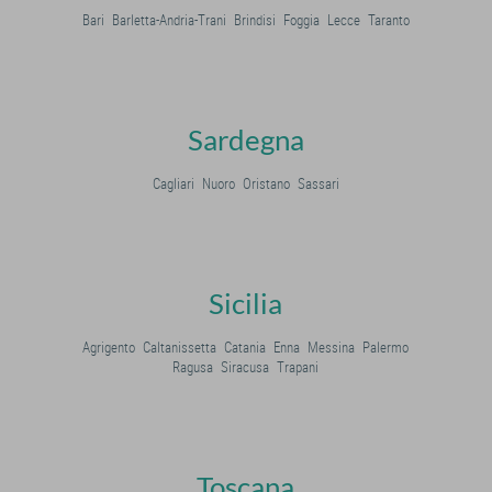
Bari
Barletta-Andria-Trani
Brindisi
Foggia
Lecce
Taranto
Sardegna
Cagliari
Nuoro
Oristano
Sassari
Sicilia
Agrigento
Caltanissetta
Catania
Enna
Messina
Palermo
Ragusa
Siracusa
Trapani
Toscana