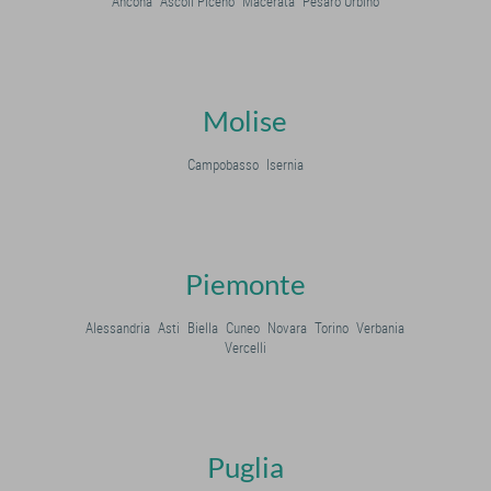
Ancona
Ascoli Piceno
Macerata
Pesaro Urbino
Molise
Campobasso
Isernia
Piemonte
Alessandria
Asti
Biella
Cuneo
Novara
Torino
Verbania
Vercelli
Puglia