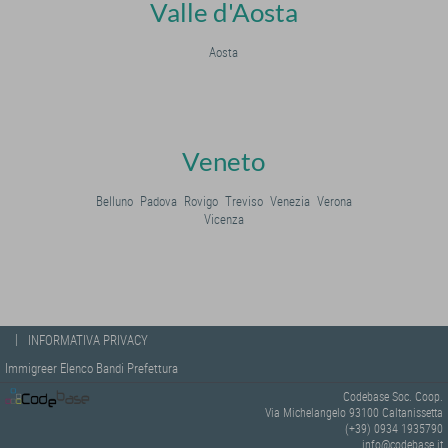
Valle d'Aosta
Aosta
Veneto
Belluno
Padova
Rovigo
Treviso
Venezia
Verona
Vicenza
|
INFORMATIVA PRIVACY
Immigreer Elenco Bandi Prefettura
Codebase Soc. Coop.
Via Michelangelo 93100 Caltanissetta
(+39) 0934 1935790
info@codebase.it