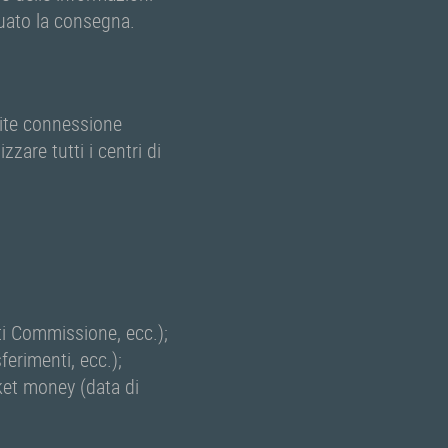
tuato la consegna.
mite connessione
zzare tutti i centri di
ti Commissione, ecc.);
ferimenti, ecc.);
cket money (data di