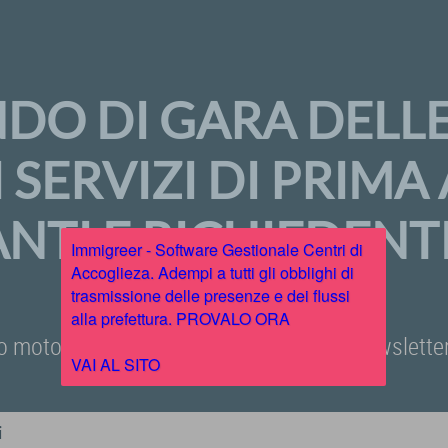
NDO DI GARA DELL
 I SERVIZI DI PRIM
NTI E RICHIEDENTI
Immigreer - Software Gestionale Centri di
Accoglieza. Adempi a tutti gli obblighi di
trasmissione delle presenze e dei flussi
alla prefettura. PROVALO ORA
o motore di ricerca, iscriviti alla nostra newslet
VAI AL SITO