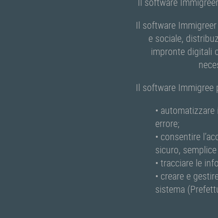
Il software Immigreer
Il software Immigreer
e sociale, distribu
impronte digitali 
neces
Il software Immigree 
• automatizzare 
errore;
• consentire l’ac
sicuro, semplice
• tracciare le in
• creare e gestir
sistema (Prefettu