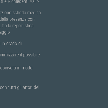
i e Richiedenti Asilo.
ilazione scheda medica
e dalla presenza con
tta la reportistica
raggio
 in grado di:
nimizzare il possibile
i coinvolti in modo
on tutti gli attori del