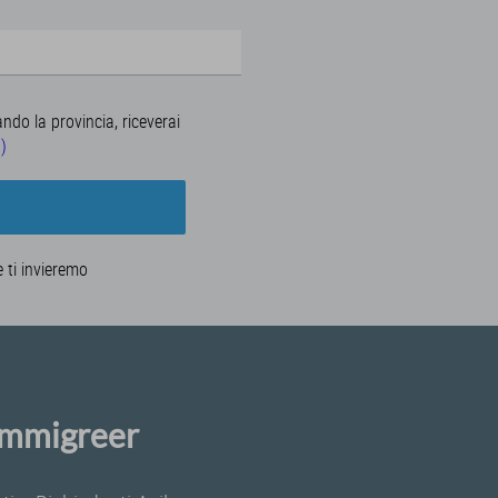
ando la provincia, riceverai
a)
e ti invieremo
 Immigreer