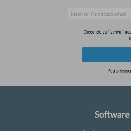
Cliccando su "iscriviti" ac
l
Potrai disisc
Software 