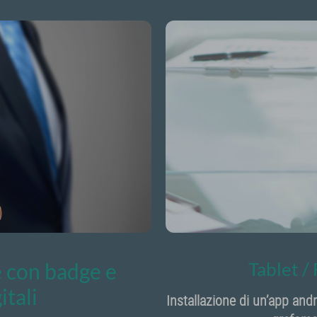
 con badge e
Tablet /
itali
Installazione di un’app andr