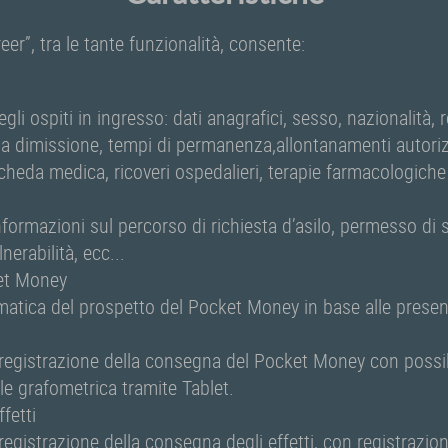
eer”, tra le tante funzionalità, consente:
gli ospiti in ingresso: dati anagrafici, sesso, nazionalità, r
lla dimissione, tempi di permanenza,allontanamenti autorizz
cheda medica, ricoveri ospedalieri, terapie farmacologich
nformazioni sul percorso di richiesta d’asilo, permesso di 
erabilità, ecc...
et Money
atica del prospetto del Pocket Money in base alle presen
 registrazione della consegna del Pocket Money con possibi
ale grafometrica tramite Tablet.
ffetti
registrazione della consegna degli effetti, con registrazio