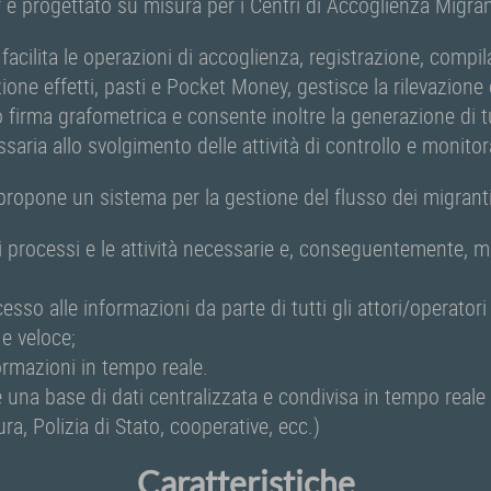
 è progettato su misura per i Centri di Accoglienza Migrant
 facilita le operazioni di accoglienza, registrazione, comp
zione effetti, pasti e Pocket Money, gestisce la rilevazion
o firma grafometrica e consente inoltre la generazione di tu
saria allo svolgimento delle attività di controllo e monito
propone un sistema per la gestione del flusso dei migranti
i processi e le attività necessarie e, conseguentemente, mi
cesso alle informazioni da parte di tutti gli attori/operator
 e veloce;
formazioni in tempo reale.
e una base di dati centralizzata e condivisa in tempo reale c
ra, Polizia di Stato, cooperative, ecc.)
Caratteristiche