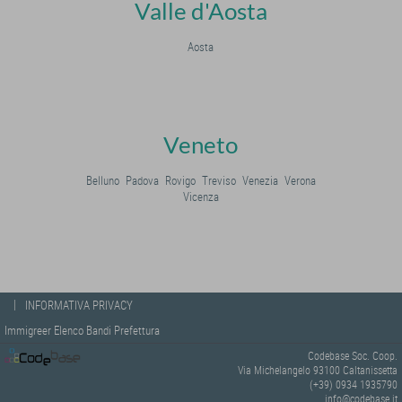
Valle d'Aosta
Aosta
Veneto
Belluno
Padova
Rovigo
Treviso
Venezia
Verona
Vicenza
|
INFORMATIVA PRIVACY
Immigreer Elenco Bandi Prefettura
Codebase Soc. Coop.
Via Michelangelo 93100 Caltanissetta
(+39) 0934 1935790
info@codebase.it