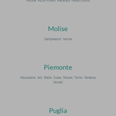
Ancona
Ascoli Piceno
Macerata
Pesaro Urbino
Molise
Campobasso
Isernia
Piemonte
Alessandria
Asti
Biella
Cuneo
Novara
Torino
Verbania
Vercelli
Puglia