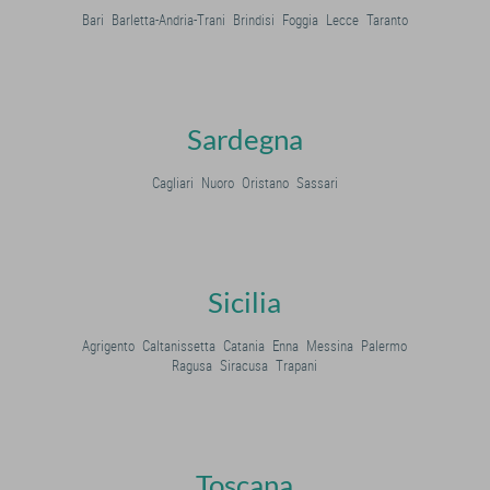
Bari
Barletta-Andria-Trani
Brindisi
Foggia
Lecce
Taranto
Sardegna
Cagliari
Nuoro
Oristano
Sassari
Sicilia
Agrigento
Caltanissetta
Catania
Enna
Messina
Palermo
Ragusa
Siracusa
Trapani
Toscana