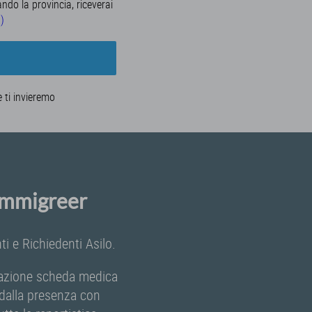
ando la provincia, riceverai
a)
e ti invieremo
 Immigreer
i e Richiedenti Asilo.
ilazione scheda medica
e dalla presenza con