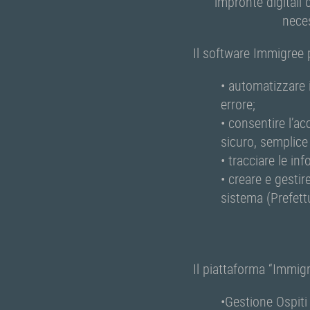
impronte digitali 
neces
Il software Immigree 
• automatizzare 
errore;
• consentire l’ac
sicuro, semplice
• tracciare le in
• creare e gestir
sistema (Prefettu
Il piattaforma “Immigr
•Gestione Ospiti