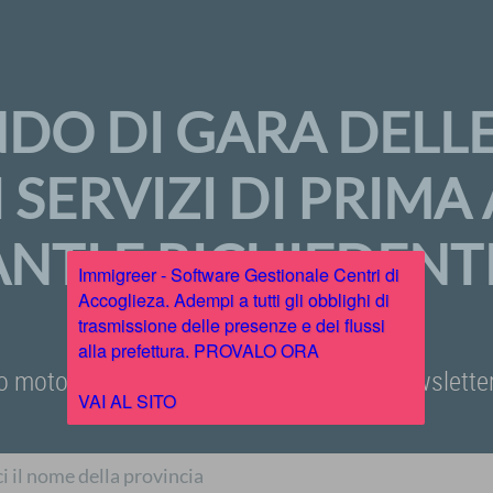
NDO DI GARA DELL
 I SERVIZI DI PRIM
NTI E RICHIEDENTI
Immigreer - Software Gestionale Centri di
Accoglieza. Adempi a tutti gli obblighi di
trasmissione delle presenze e dei flussi
alla prefettura. PROVALO ORA
o motore di ricerca, iscriviti alla nostra newslet
VAI AL SITO