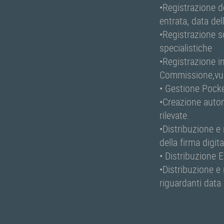
•Registrazione de
entrata, data de
•Registrazione s
specialistiche
•Registrazione i
Commissione,vuln
• Gestione Pock
•Creazione autom
rilevate.
•Distribuzione e
della firma digit
• Distribuzione E
•Distribuzione e 
riguardanti data