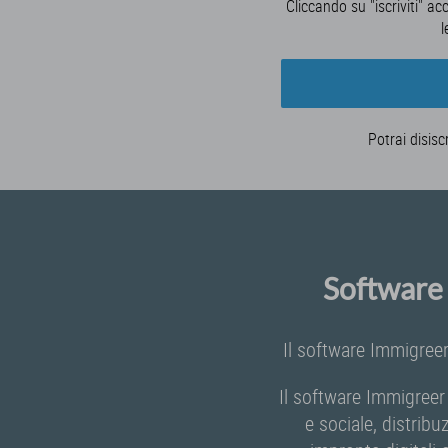
Cliccando su "iscriviti" ac
l
Potrai disisc
Software 
Il software Immigreer
Il software Immigreer
e sociale, distribu