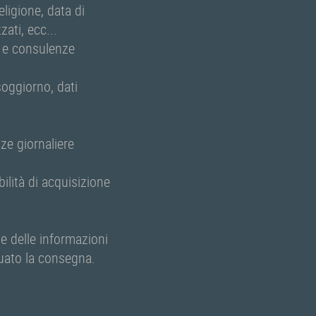
eligione, data di
ati, ecc...
e e consulenze
soggiorno, dati
ze giornaliere
lità di acquisizione
ne delle informazioni
tuato la consegna.