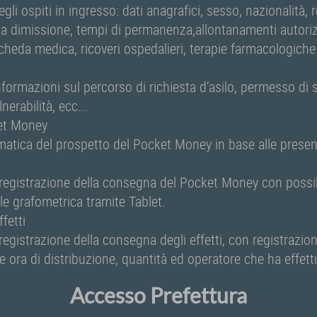
gli ospiti in ingresso: dati anagrafici, sesso, nazionalità, r
lla dimissione, tempi di permanenza,allontanamenti autorizz
cheda medica, ricoveri ospedalieri, terapie farmacologich
nformazioni sul percorso di richiesta d’asilo, permesso di 
erabilità, ecc...
et Money
atica del prospetto del Pocket Money in base alle presen
 registrazione della consegna del Pocket Money con possibi
ale grafometrica tramite Tablet.
ffetti
registrazione della consegna degli effetti, con registrazio
 e ora di distribuzione, quantità ed operatore che ha effet
Accesso Prefettura