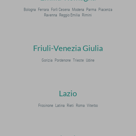
Bologna
Ferrara
Forlì Cesena
Modena
Parma
Piacenza
Ravenna
Reggio Emilia
Rimini
Friuli-Venezia Giulia
Gorizia
Pordenone
Trieste
Udine
Lazio
Frosinone
Latina
Rieti
Roma
Viterbo