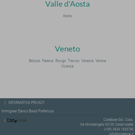
Valle d'Aosta
Aosta
Veneto
Belluno
Padova
Rovigo
Treviso
Venezia
Verona
Vicenza
|
INFORMATIVA PRIVACY
Immigreer Elenco Bandi Prefettura
Codebase Soc. Coop.
Via Michelangelo 93100 Caltanissetta
(+39) 0934 1935790
info@codebase.it