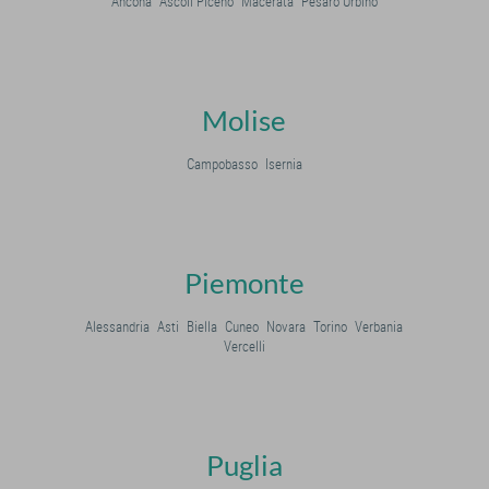
Ancona
Ascoli Piceno
Macerata
Pesaro Urbino
Molise
Campobasso
Isernia
Piemonte
Alessandria
Asti
Biella
Cuneo
Novara
Torino
Verbania
Vercelli
Puglia