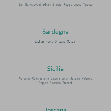
Bari
Barletta-Andria-Trani
Brindisi
Foggia
Lecce
Taranto
Sardegna
Cagliari
Nuoro
Oristano
Sassari
Sicilia
Agrigento
Caltanissetta
Catania
Enna
Messina
Palermo
Ragusa
Siracusa
Trapani
Toscana