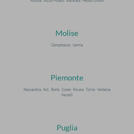
Ancona
Ascoli Piceno
Macerata
Pesaro Urbino
Molise
Campobasso
Isernia
Piemonte
Alessandria
Asti
Biella
Cuneo
Novara
Torino
Verbania
Vercelli
Puglia