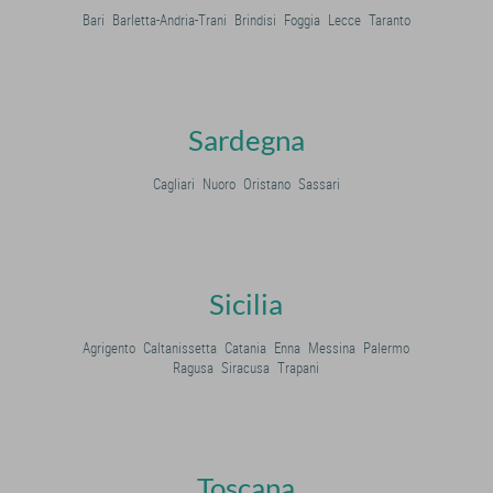
Bari
Barletta-Andria-Trani
Brindisi
Foggia
Lecce
Taranto
Sardegna
Cagliari
Nuoro
Oristano
Sassari
Sicilia
Agrigento
Caltanissetta
Catania
Enna
Messina
Palermo
Ragusa
Siracusa
Trapani
Toscana