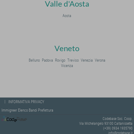
Valle d'Aosta
Aosta
Veneto
Belluno
Padova
Rovigo
Treviso
Venezia
Verona
Vicenza
|
INFORMATIVA PRIVACY
Immigreer Elenco Bandi Prefettura
Codebase Soc. Coop.
Via Michelangelo 93100 Caltanissetta
(+39) 0934 1935790
info@codebase.it