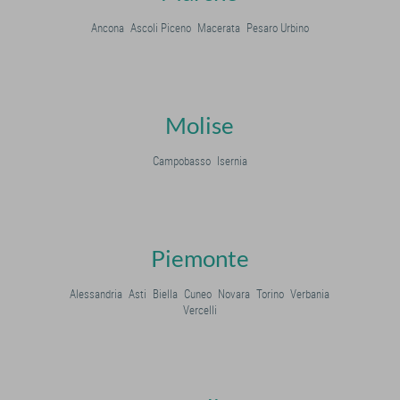
Ancona
Ascoli Piceno
Macerata
Pesaro Urbino
Molise
Campobasso
Isernia
Piemonte
Alessandria
Asti
Biella
Cuneo
Novara
Torino
Verbania
Vercelli