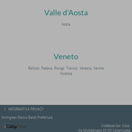
Valle d'Aosta
Aosta
Veneto
Belluno
Padova
Rovigo
Treviso
Venezia
Verona
Vicenza
|
INFORMATIVA PRIVACY
Immigreer Elenco Bandi Prefettura
Codebase Soc. Coop.
Via Michelangelo 93100 Caltanissetta