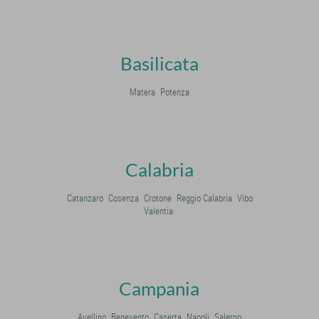
Basilicata
Matera
Potenza
Calabria
Catanzaro
Cosenza
Crotone
Reggio Calabria
Vibo
Valentia
Campania
Avellino
Benevento
Caserta
Napoli
Salerno