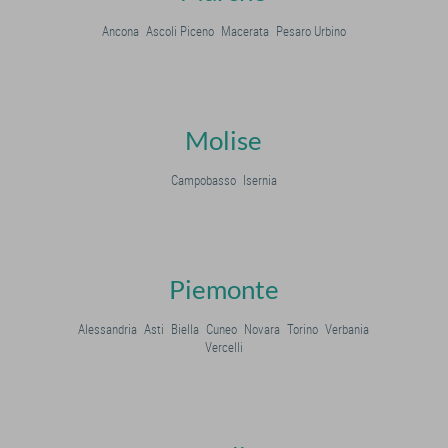
Ancona
Ascoli Piceno
Macerata
Pesaro Urbino
Molise
Campobasso
Isernia
Piemonte
Alessandria
Asti
Biella
Cuneo
Novara
Torino
Verbania
Vercelli