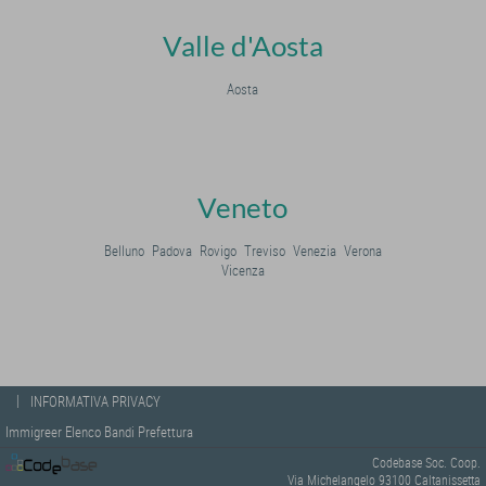
Valle d'Aosta
Aosta
Veneto
Belluno
Padova
Rovigo
Treviso
Venezia
Verona
Vicenza
|
INFORMATIVA PRIVACY
Immigreer Elenco Bandi Prefettura
Codebase Soc. Coop.
Via Michelangelo 93100 Caltanissetta