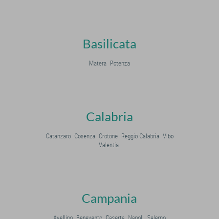
Basilicata
Matera
Potenza
Calabria
Catanzaro
Cosenza
Crotone
Reggio Calabria
Vibo
Valentia
Campania
Avellino
Benevento
Caserta
Napoli
Salerno