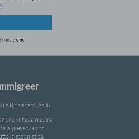
a)
e ti invieremo
 Immigreer
i e Richiedenti Asilo.
ilazione scheda medica
e dalla presenza con
tta la reportistica