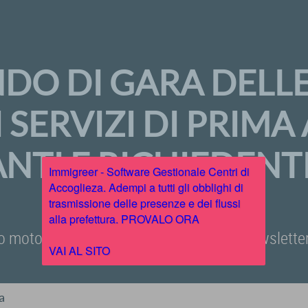
NDO DI GARA DELL
 I SERVIZI DI PRIM
NTI E RICHIEDENTI
Immigreer - Software Gestionale Centri di
Accoglieza. Adempi a tutti gli obblighi di
trasmissione delle presenze e dei flussi
alla prefettura. PROVALO ORA
o motore di ricerca, iscriviti alla nostra newslet
VAI AL SITO