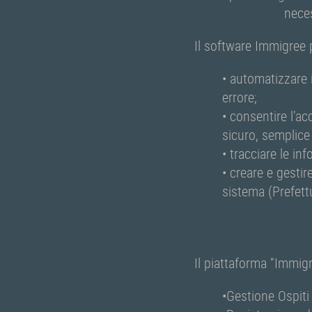
neces
Il software Immigree 
• automatizzare 
errore;
• consentire l’ac
sicuro, semplice
• tracciare le in
• creare e gestir
sistema (Prefettu
Il piattaforma “Immigr
•Gestione Ospiti