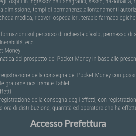
gli ospiti in ingresso: dati anagrafici, sesso, nazionalità, r
lla dimissione, tempi di permanenza,allontanamenti autorizz
cheda medica, ricoveri ospedalieri, terapie farmacologich
nformazioni sul percorso di richiesta d’asilo, permesso di 
erabilità, ecc...
et Money
atica del prospetto del Pocket Money in base alle presen
 registrazione della consegna del Pocket Money con possibi
ale grafometrica tramite Tablet.
ffetti
registrazione della consegna degli effetti, con registrazio
 e ora di distribuzione, quantità ed operatore che ha effet
Accesso Prefettura