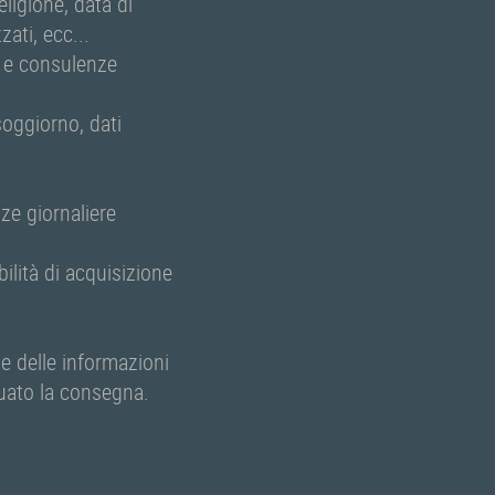
eligione, data di
ati, ecc...
e e consulenze
soggiorno, dati
ze giornaliere
lità di acquisizione
ne delle informazioni
tuato la consegna.