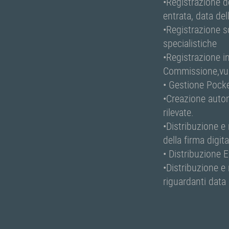
•Registrazione de
entrata, data de
•Registrazione s
specialistiche
•Registrazione i
Commissione,vuln
• Gestione Pock
•Creazione autom
rilevate.
•Distribuzione e
della firma digit
• Distribuzione E
•Distribuzione e 
riguardanti data