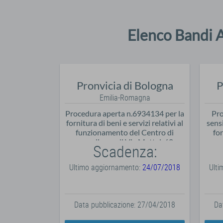
Elenco Bandi 
Pronvicia di Bologna
P
Emilia-Romagna
Procedura aperta n.6934134 per la
Pro
fornitura di beni e servizi relativi al
sensi
funzionamento del Centro di
for
accoglienza di Via Mattei, 60
Scadenza:
Bologna per cittadini
extracomunitari richiedenti asilo
e
Ultimo aggiornamento:
24/07/2018
Ult
Data pubblicazione: 27/04/2018
Da