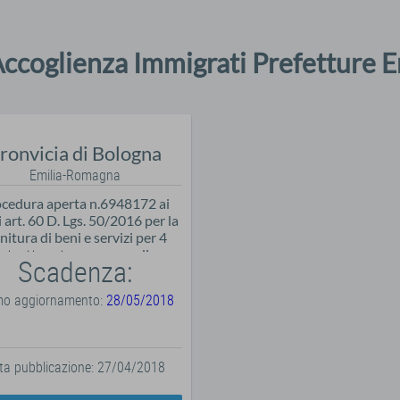
Accoglienza Immigrati Prefetture 
ronvicia di Bologna
Emilia-Romagna
cedura aperta n.6948172 ai
 art. 60 D. Lgs. 50/2016 per la
nitura di beni e servizi per 4
strutture temporanee di
Scadenza:
accoglienza cittadini
xtracomunitari richiedenti
imo aggiornamento:
28/05/2018
protezione internazionale
ta pubblicazione: 27/04/2018