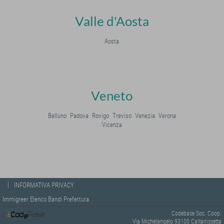
Valle d'Aosta
Aosta
Veneto
Belluno
Padova
Rovigo
Treviso
Venezia
Verona
Vicenza
|
INFORMATIVA PRIVACY
Immigreer Elenco Bandi Prefettura
Codebase Soc. Coop.
Via Michelangelo 93100 Caltanissetta