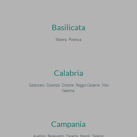
Basilicata
Matera
Potenza
Calabria
Catanzaro
Cosenza
Crotone
Reggio Calabria
Vibo
Valentia
Campania
Avellino
Benevento
Caserta
Napoli
Salerno