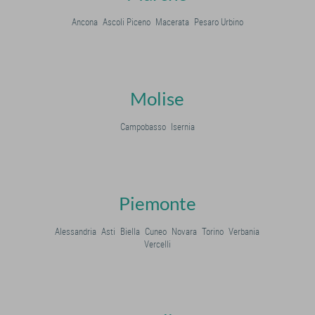
Ancona
Ascoli Piceno
Macerata
Pesaro Urbino
Molise
Campobasso
Isernia
Piemonte
Alessandria
Asti
Biella
Cuneo
Novara
Torino
Verbania
Vercelli